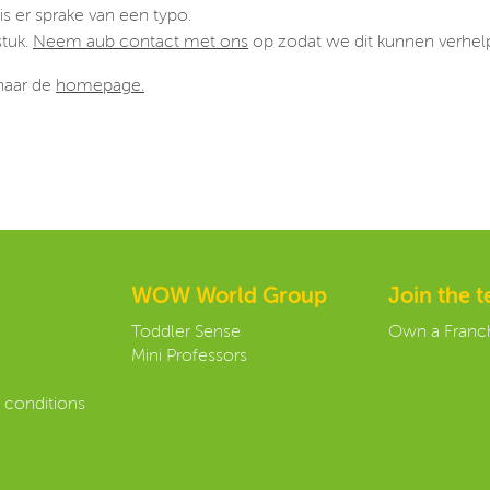
is er sprake van een typo.
stuk.
Neem aub contact met ons
op zodat we dit kunnen verhel
 naar de
homepage.
WOW World Group
Join the 
Toddler Sense
Own a Franc
Mini Professors
 conditions