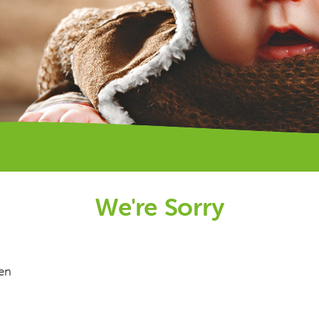
We're Sorry
den