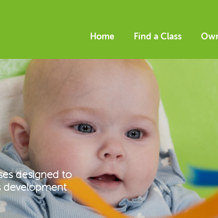
Home
Find a Class
Own
ses designed to
’s development