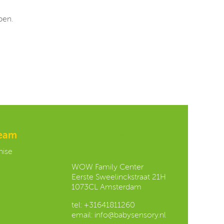
pen.
team
Contact our
Headoffice:
hise
WOW Family Center
Eerste Sweelinckstraat 21H
1073CL Amsterdam
tel:
+31641811260
email:
info@babysensory.nl