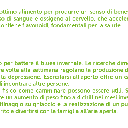
 ottimo alimento per produrre un senso di bene
so di sangue e ossigeno al cervello, che acceler
contiene flavonoidi, fondamentali per la salute.
o per battere il blues invernale. Le ricerche di
 tre volte alla settimana regolano la produzione 
e la depressione. Esercitarsi all'aperto offre un
i incontrare altre persone.
io fisico come camminare possono essere utili.
re un aumento di peso fino a 4 chili nei mesi inv
 pattinaggio su ghiaccio e la realizzazione di un 
ito e divertirsi con la famiglia all'aria aperta.