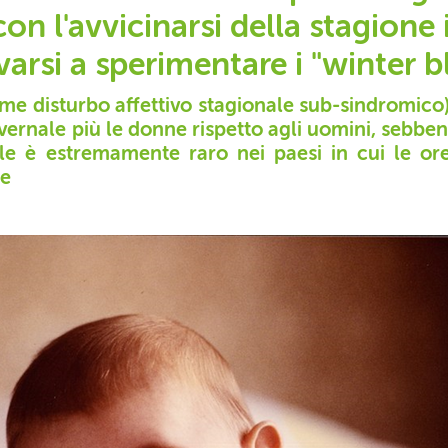
con l'avvicinarsi della stagion
varsi a sperimentare i "winter b
ome disturbo affettivo stagionale sub-sindromico)
vernale più le donne rispetto agli uomini, sebben
nale è estremamente raro nei paesi in cui le o
se