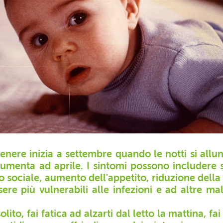
 genere inizia a settembre quando le notti si al
menta ad aprile. I sintomi possono includere s
iro sociale, aumento dell'appetito, riduzione dell
ere più vulnerabili alle infezioni e ad altre ma
ito, fai fatica ad alzarti dal letto la mattina, fai 