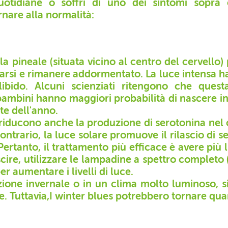
uotidiane o soffri di uno dei sintomi sopra e
rnare alla normalità:
la pineale (situata vicino al centro del cervell
rsi e rimanere addormentato. La luce intensa ha 
bido. Alcuni scienziati ritengono che questa
 bambini hanno maggiori probabilità di nascere i
te dell'anno.
 riducono anche la produzione di serotonina nel c
contrario, la luce solare promuove il rilascio di 
Pertanto, il trattamento più efficace è avere più 
cire, utilizzare le lampadine a spettro completo (
r aumentare i livelli di luce.
one invernale o in un clima molto luminoso, sia 
le.
Tuttavia,I winter blues potrebbero tornare qua