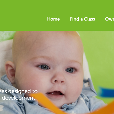
Home
Find a Class
Own
ses designed to
’s development