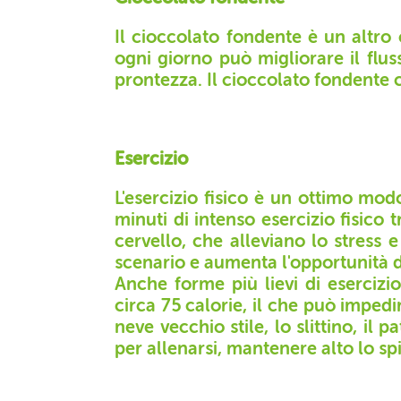
Il cioccolato fondente è un altro
ogni giorno può migliorare il flus
prontezza.
Il cioccolato fondente 
Esercizio
L'esercizio fisico è un ottimo mod
minuti di intenso esercizio fisico
cervello, che alleviano lo stress 
scenario e aumenta l'opportunità d
Anche forme più lievi di eserciz
circa 75 calorie, il che può impedi
neve vecchio stile, lo slittino, il
per allenarsi, mantenere alto lo spir